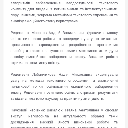
алгоритмів забезпечення вебдоступності текстового
контенту для людей із когнітивними та інтелектуальними
порушеннями, зокрема механізми текстового спрощення та
аналізу емоційного стану користувача.
Рецензент Морозов Андрій Васильович відзначив високу
якість виконаної роботи та зосередив увагу на питаннях
практичного впровадження розроблених програмних
засобів, а також на функціональних можливостях модуля
аналізу емоційного забарвлення тексту. Загалом робота
отримала позитивну оцінку.
Рецензент Лобанчикова Надія Миколаївна акцентувала
увагу на методах текстового спрощення та визначенні
початкової точки оцінювання емоційного забарвлення
тексту. Рецензент позитивно оцінила отримані результати
та відзначила їхню наукову та практичну значущість.
Науковий керівник Вакалюк Тетяна Анатоліївна у своєму
виступі наголосила на актуальності обраної теми
дослідження, високій якості виконаної роботи та