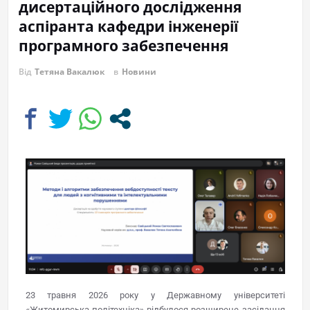
дисертаційного дослідження
аспіранта кафедри інженерії
програмного забезпечення
Від
Тетяна Вакалюк
в
Новини
23 травня 2026 року у Державному університеті
«Житомирська політехніка» відбулося розширене засідання